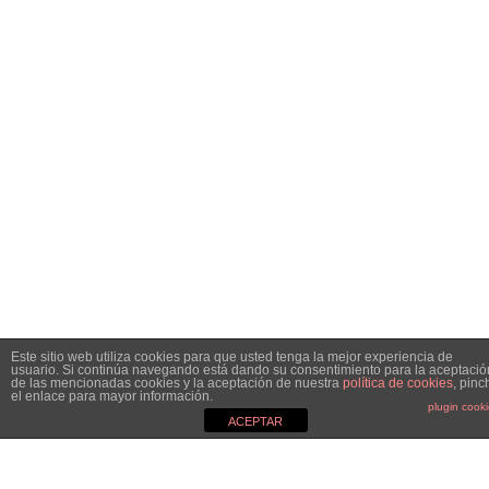
Este sitio web utiliza cookies para que usted tenga la mejor experiencia de
usuario. Si continúa navegando está dando su consentimiento para la aceptació
de las mencionadas cookies y la aceptación de nuestra
política de cookies
, pinc
el enlace para mayor información.
plugin cook
ACEPTAR