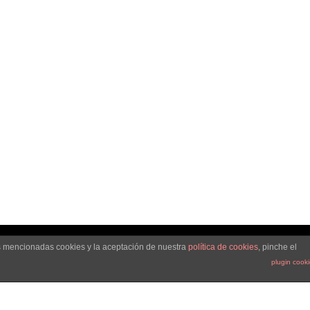
comunicación y
marca personal
Leer más
as mencionadas cookies y la aceptación de nuestra
política de cookies
, pinche el
plugin cook