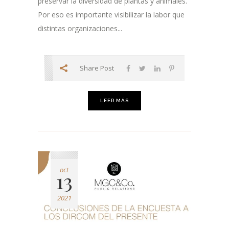
preservar la diversidad de plantas y animales.
Por eso es importante visibilizar la labor que
distintas organizaciones...
Share Post
LEER MÁS
oct
13
2021