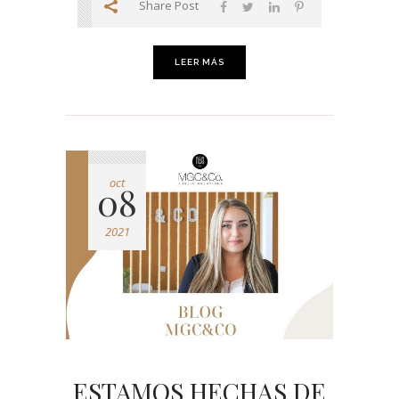
Share Post
LEER MÁS
oct
08
2021
ESTAMOS HECHAS DE