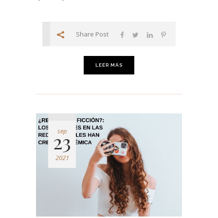
Share Post
LEER MÁS
sep
23
2021