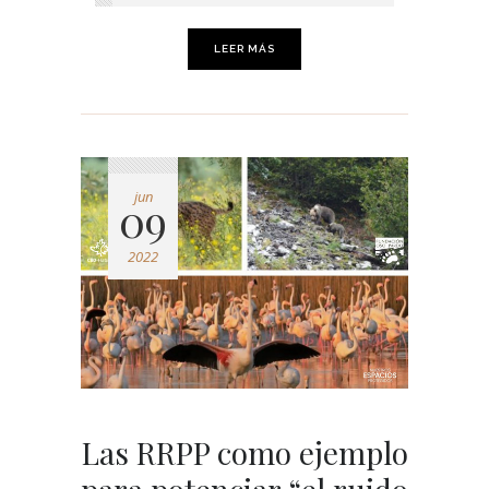
LEER MÁS
jun
09
2022
Las RRPP como ejemplo