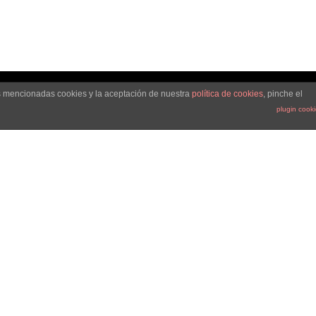
as mencionadas cookies y la aceptación de nuestra
política de cookies
, pinche el
plugin cook