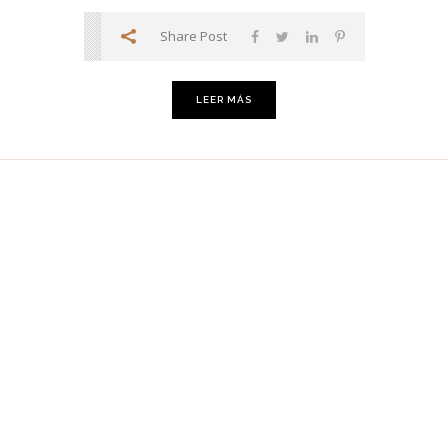
Share Post
LEER MÁS
S
DÓNDE ESTAMOS
Calle Gustavo Pérez Puig 61
28055 Madrid