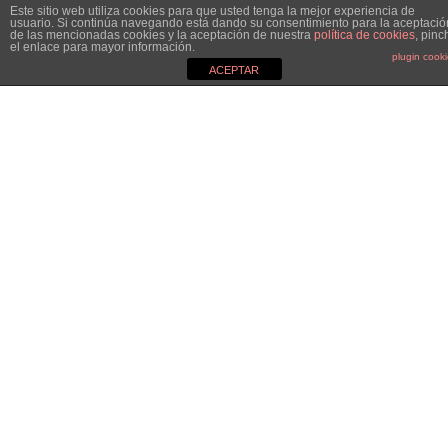
Este sitio web utiliza cookies para que usted tenga la mejor experiencia de
usuario. Si continúa navegando está dando su consentimiento para la aceptació
de las mencionadas cookies y la aceptación de nuestra
política de cookies
, pinc
el enlace para mayor información.
plugin cook
ACEPTAR
MGC&CO.
Especialistas en el mundo de la comunicación, el marketing y
las relaciones públicas y nos definimos como Estudio
Boutique. ¿Por qué? Porque no somos una agencia de
comunicación más, no seguimos esos convencionalismos.