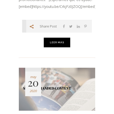
[embed]https://youtu.be/CrkjFz0JZOQ[/embed]...
Share Post
LEER MÁS
may
20
2020