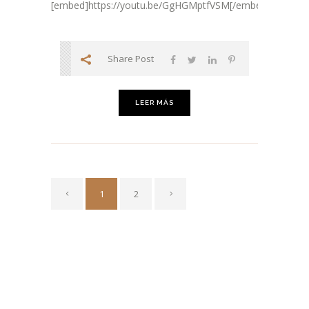
[embed]https://youtu.be/GgHGMptfVSM[/embed]...
Share Post
LEER MÁS
1
2