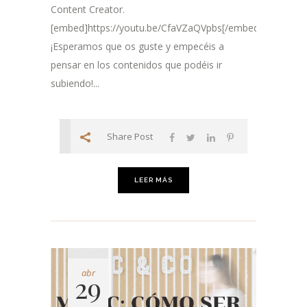
Content Creator.
[embed]https://youtu.be/CfaVZaQVpbs[/embed]
¡Esperamos que os guste y empecéis a
pensar en los contenidos que podéis ir
subiendo!...
Share Post
LEER MÁS
abr
29