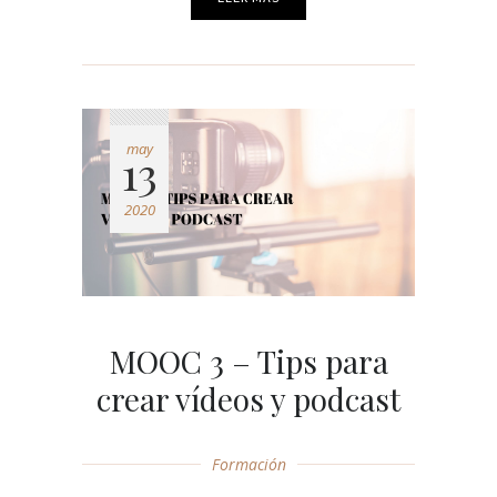
may
13
2020
MOOC 3 – Tips para
crear vídeos y podcast
Formación