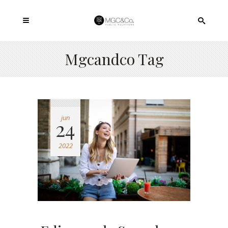
Mgcandco Tag
jun
24
2022