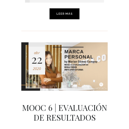
LEER MÁS
abr
22
2020
MOOC 6 | EVALUACIÓN
DE RESULTADOS