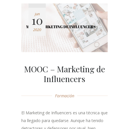
jun
10
2020
MOOC – Marketing de
Influencers
Formación
El Marketing de Influencers es una técnica que
ha llegado para quedarse. Aunque ha tenido
detractores y defensores por igual, bien