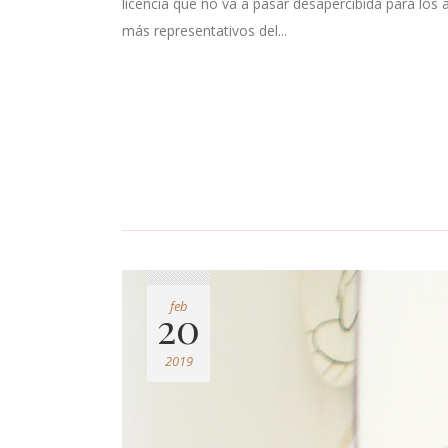
licencia que no va a pasar desapercibida para los 
más representativos del...
feb
20
2019