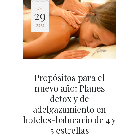
dic
29
2015
Propósitos para el
nuevo año: Planes
detox y de
adelgazamiento en
hoteles-balneario de 4 y
5 estrellas