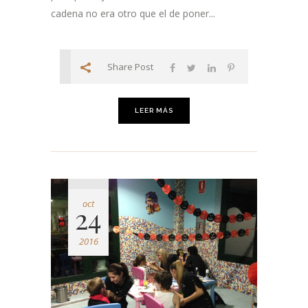
cadena no era otro que el de poner...
Share Post
LEER MÁS
oct
24
2016