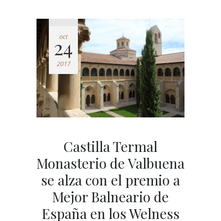
oct
24
2017
Castilla Termal
Monasterio de Valbuena
se alza con el premio a
Mejor Balneario de
España en los Welness