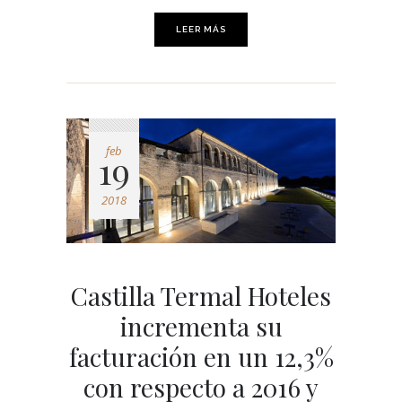
LEER MÁS
feb
19
2018
Castilla Termal Hoteles
incrementa su
facturación en un 12,3%
con respecto a 2016 y