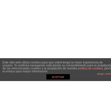
Este sitio web utiliza cookies para que usted tenga la mejor experiencia de
usuario. Si continúa navegando está dando su consentimiento para la aceptació
de las mencionadas cookies y la aceptación de nuestra
política de cookies
, pinc
el enlace para mayor información.
plugin cook
ACEPTAR
MGC&CO.