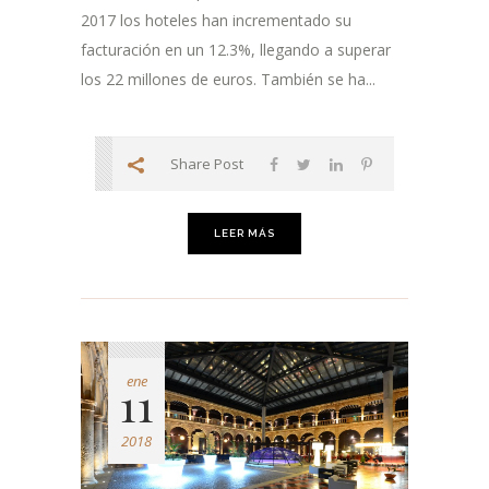
2017 los hoteles han incrementado su
facturación en un 12.3%, llegando a superar
los 22 millones de euros. También se ha...
Share Post
LEER MÁS
ene
11
2018