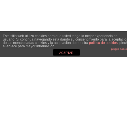
Este sitio web utiliza cookies para que usted tenga la mejor experiencia de
usuario. Si continúa navegando está dando su consentimiento para la aceptació
de las mencionadas cookies y la aceptación de nuestra
política de cookies
, pinc
el enlace para mayor información.
plugin cook
ACEPTAR
MGC&CO.