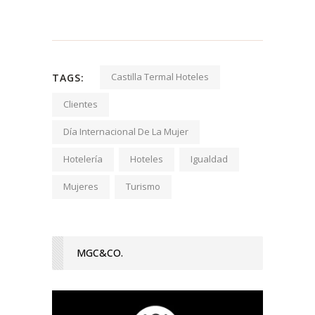
Castilla Termal Hoteles
TAGS:
Clientes
Día Internacional De La Mujer
Hotelería
Hoteles
Igualdad
Mujeres
Turismo
MGC&CO.