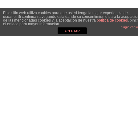
Este sitio web utiliza cookies para que usted tenga la mejor experiencia de
usuario. Si continúa navegando está dando su consentimiento para la aceptació
de las mencionadas cookies y la aceptación de nuestra
política de cookies
, pinc
el enlace para mayor información.
plugin cook
ACEPTAR
MGC&CO.
Especialistas en el mundo de la comunicación, el marketing y
las relaciones públicas y nos definimos como Estudio
Boutique. ¿Por qué? Porque no somos una agencia de