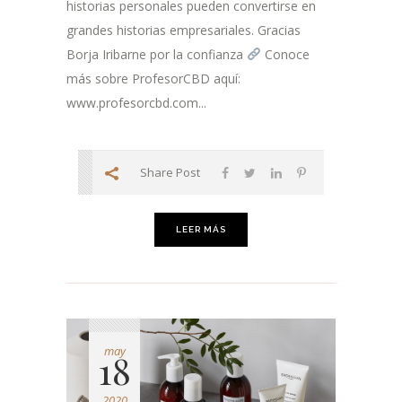
historias personales pueden convertirse en
grandes historias empresariales. Gracias
Borja Iribarne por la confianza
Conoce
más sobre ProfesorCBD aquí:
www.profesorcbd.com...
Share Post
LEER MÁS
may
18
2020