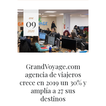
ene
09
2020
GrandVoyage.com
agencia de viajeros
crece en 2019 un 30% y
amplía a 27 sus
destinos