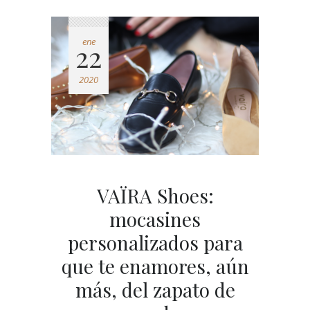
ene
22
2020
VAÏRA Shoes:
mocasines
personalizados para
que te enamores, aún
más, del zapato de