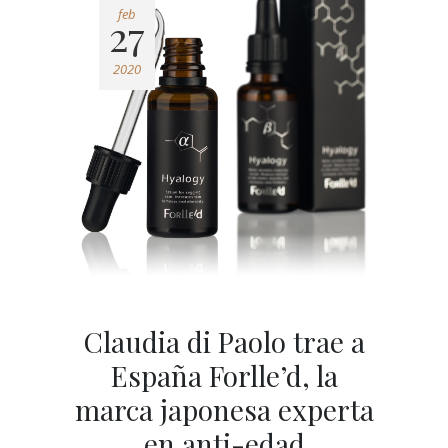
feb
27
2020
Claudia di Paolo trae a
España Forlle’d, la
marca japonesa experta
en anti-edad