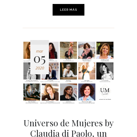
LEER MÁS
mar
05
2020
Universo de Mujeres by
Claudia di Paolo, un