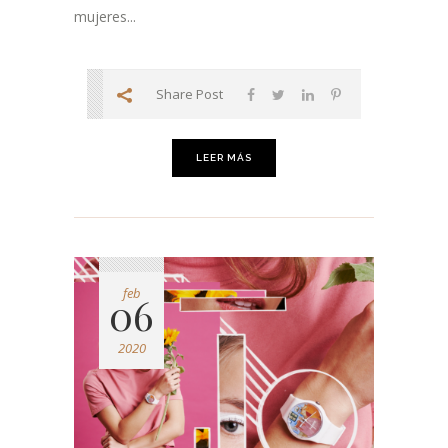
mujeres...
Share Post
LEER MÁS
feb
06
2020