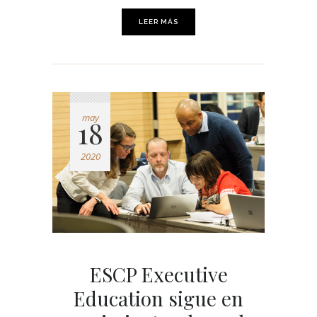
LEER MÁS
may
18
2020
ESCP Executive
Education sigue en