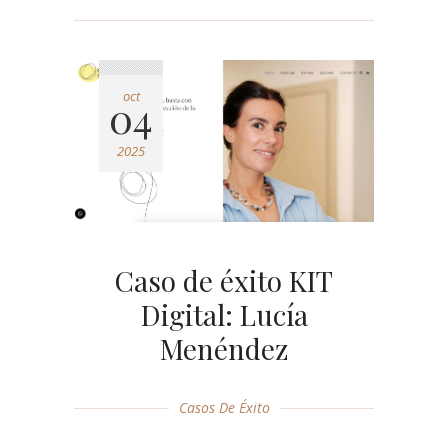
oct
04
2025
Caso de éxito KIT
Digital: Lucía
Menéndez
Casos De Éxito