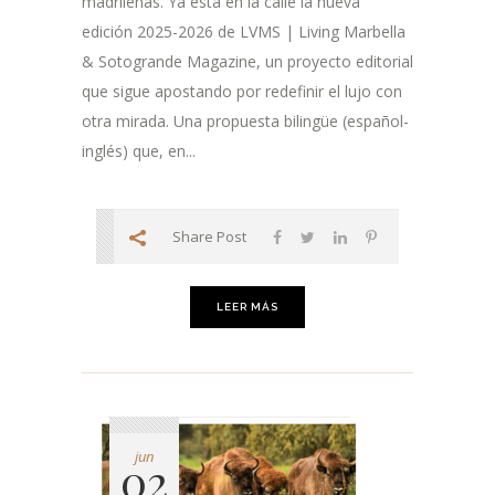
madrileñas. Ya está en la calle la nueva
edición 2025-2026 de LVMS | Living Marbella
& Sotogrande Magazine, un proyecto editorial
que sigue apostando por redefinir el lujo con
otra mirada. Una propuesta bilingüe (español-
inglés) que, en...
Share Post
LEER MÁS
jun
02