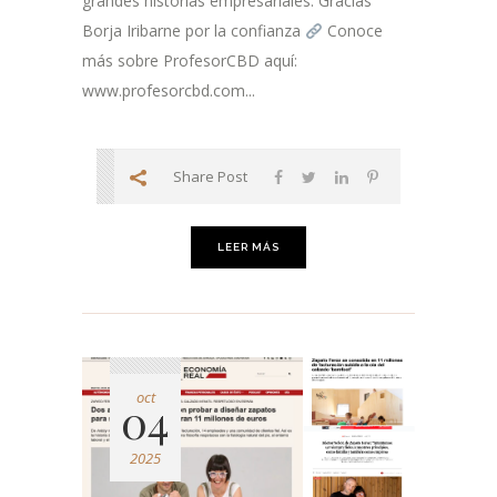
grandes historias empresariales. Gracias
Borja Iribarne por la confianza
Conoce
más sobre ProfesorCBD aquí:
www.profesorcbd.com...
Share Post
LEER MÁS
oct
04
2025