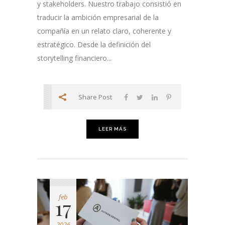
y stakeholders. Nuestro trabajo consistió en
traducir la ambición empresarial de la
compañía en un relato claro, coherente y
estratégico. Desde la definición del
storytelling financiero...
Share Post
LEER MÁS
feb
17
2026