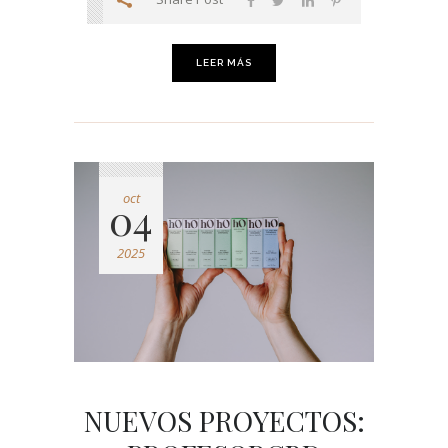
LEER MÁS
oct
04
2025
NUEVOS PROYECTOS: