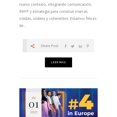
nuevo contexto, integrando comunicación,
RRPP y estrategia para construir marcas
sólidas, visibles y coherentes. Estamos felices
de...
Share Post
LEER MÁS
dic
01
2025