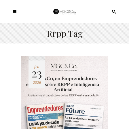
Rrpp Tag
feb
23
2026