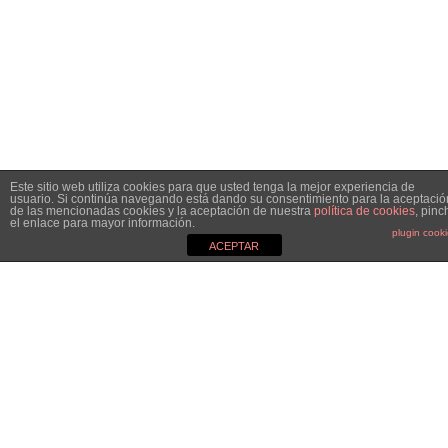
Este sitio web utiliza cookies para que usted tenga la mejor experiencia de
usuario. Si continúa navegando está dando su consentimiento para la aceptació
de las mencionadas cookies y la aceptación de nuestra
política de cookies
, pinc
el enlace para mayor información.
plugin cook
ACEPTAR
MGC&CO.