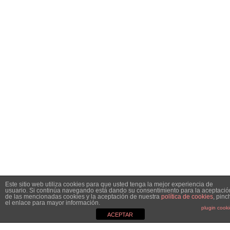
Este sitio web utiliza cookies para que usted tenga la mejor experiencia de
usuario. Si continúa navegando está dando su consentimiento para la aceptació
de las mencionadas cookies y la aceptación de nuestra
política de cookies
, pinc
el enlace para mayor información.
plugin cook
ACEPTAR