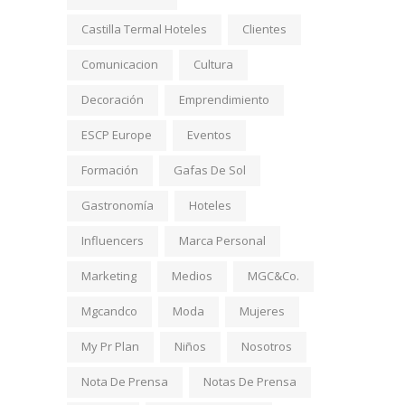
Castilla Termal Hoteles
Clientes
Comunicacion
Cultura
Decoración
Emprendimiento
ESCP Europe
Eventos
Formación
Gafas De Sol
Gastronomía
Hoteles
Influencers
Marca Personal
Marketing
Medios
MGC&Co.
Mgcandco
Moda
Mujeres
My Pr Plan
Niños
Nosotros
Nota De Prensa
Notas De Prensa