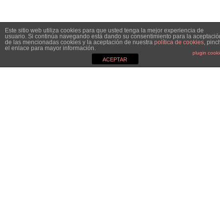
Este sitio web utiliza cookies para que usted tenga la mejor experiencia de
usuario. Si continúa navegando está dando su consentimiento para la aceptació
de las mencionadas cookies y la aceptación de nuestra
política de cookies
, pinc
el enlace para mayor información.
plugin cook
ACEPTAR
MGC&CO.
Especialistas en el mundo de la comunicación, el marketing y
las relaciones públicas y nos definimos como Estudio
Boutique. ¿Por qué? Porque no somos una agencia de