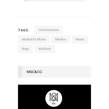
Comunicacion
TAGS:
Madrid Es Moda
Medios
Moda
Rrpp
Wolfnoir
MGC&CO.