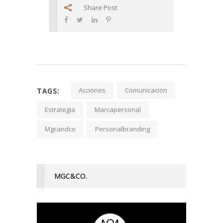
Share Post
Acciones
Comunicacion
TAGS:
Estrategia
Marcapersonal
Mgcandco
Personalbranding
MGC&CO.