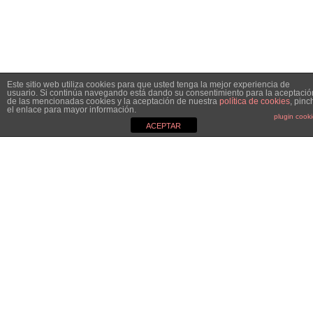
Este sitio web utiliza cookies para que usted tenga la mejor experiencia de
usuario. Si continúa navegando está dando su consentimiento para la aceptació
de las mencionadas cookies y la aceptación de nuestra
política de cookies
, pinc
el enlace para mayor información.
plugin cook
ACEPTAR
MGC&CO.
Especialistas en el mundo de la comunicación, el marketing y