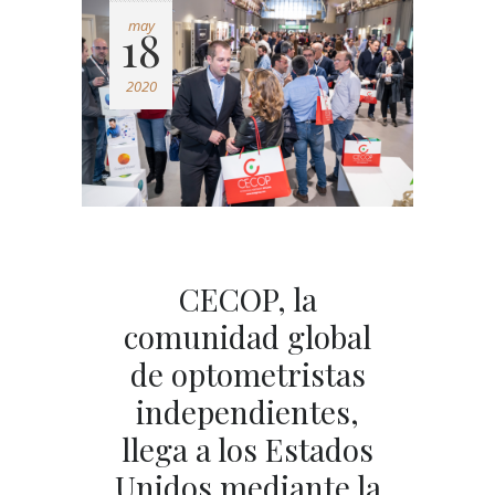
may
18
2020
CECOP, la
comunidad global
de optometristas
independientes,
llega a los Estados
Unidos mediante la