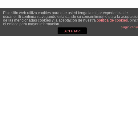
Este sitio web utiliza cookies para que usted tenga la mejor experiencia de
usuario. Si continúa navegando está dando su consentimiento para la aceptació
de las mencionadas cookies y la aceptación de nuestra
política de cookies
, pinc
el enlace para mayor información.
plugin cook
ACEPTAR
MGC&CO.
Especialistas en el mundo de la comunicación, el marketing y
las relaciones públicas y nos definimos como Estudio
Boutique. ¿Por qué? Porque no somos una agencia de