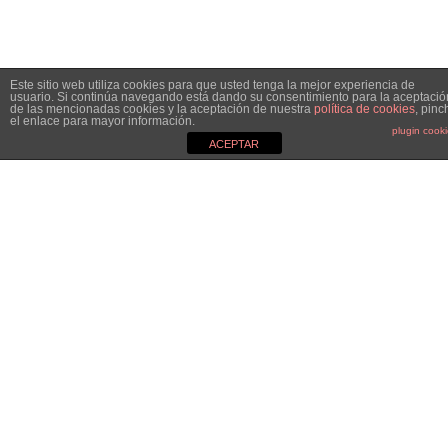
Este sitio web utiliza cookies para que usted tenga la mejor experiencia de
usuario. Si continúa navegando está dando su consentimiento para la aceptació
de las mencionadas cookies y la aceptación de nuestra
política de cookies
, pinc
el enlace para mayor información.
plugin cook
ACEPTAR
MGC&CO.
Especialistas en el mundo de la comunicación, el marketing y
las relaciones públicas y nos definimos como Estudio