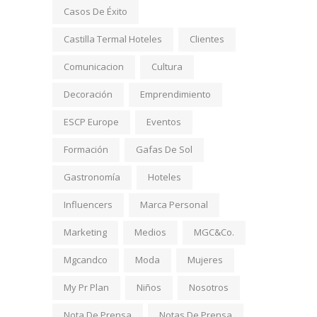
Casos De Éxito
Castilla Termal Hoteles
Clientes
Comunicacion
Cultura
Decoración
Emprendimiento
ESCP Europe
Eventos
Formación
Gafas De Sol
Gastronomía
Hoteles
Influencers
Marca Personal
Marketing
Medios
MGC&Co.
Mgcandco
Moda
Mujeres
My Pr Plan
Niños
Nosotros
Nota De Prensa
Notas De Prensa