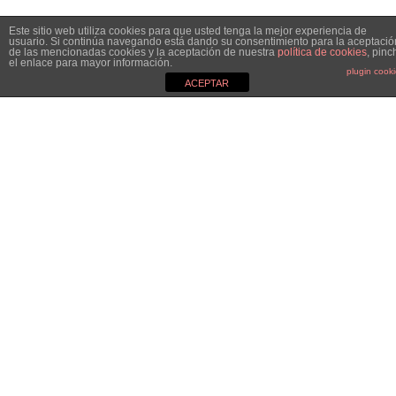
Este sitio web utiliza cookies para que usted tenga la mejor experiencia de
usuario. Si continúa navegando está dando su consentimiento para la aceptació
de las mencionadas cookies y la aceptación de nuestra
política de cookies
, pinc
el enlace para mayor información.
plugin cook
ACEPTAR
MGC&CO.
Especialistas en el mundo de la comunicación, el marketing y
las relaciones públicas y nos definimos como Estudio
Boutique. ¿Por qué? Porque no somos una agencia de
comunicación más, no seguimos esos convencionalismos.