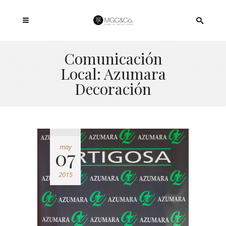
Comunicación
Local: Azumara
Decoración
may
07
2015