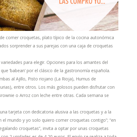
o de comer croquetas, plato típico de la cocina autonómica
dos sorprender a sus parejas con una caja de croquetas
 variedades para elegir. Opciones para los amantes del
que ‘babean’ por el clásico de la gastronomía española.
bas al Ajillo, Pisto riojano (La Rioja), Humus de
rias), entre otros. Los más golosos pueden disfrutar con
rownie o Arroz con leche entre otras. Cada semana se
na tarjeta con dedicatoria alusiva a las croquetas y a la
 el mundo y yo solo quiero comer croquetas contigo”; “en
egalando croquetas”, invita a optar por unas croquetas
 con 2 unidades es de 4,20 euros. El envío se realiza a toda