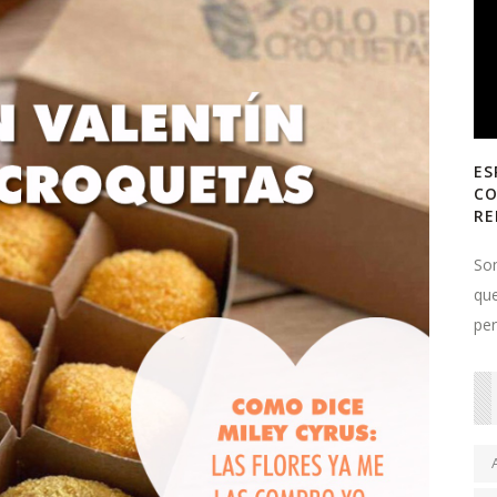
ES
CO
RE
So
que
per