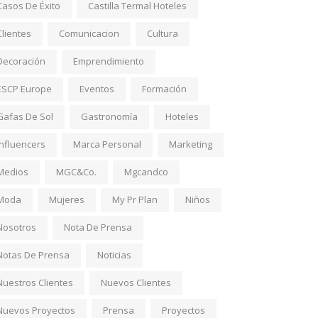
Casos De Éxito
Castilla Termal Hoteles
Clientes
Comunicacion
Cultura
Decoración
Emprendimiento
ESCP Europe
Eventos
Formación
Gafas De Sol
Gastronomía
Hoteles
Influencers
Marca Personal
Marketing
Medios
MGC&Co.
Mgcandco
Moda
Mujeres
My Pr Plan
Niños
Nosotros
Nota De Prensa
Notas De Prensa
Noticias
Nuestros Clientes
Nuevos Clientes
Nuevos Proyectos
Prensa
Proyectos