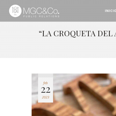
INICI
“LA CROQUETA DEL 
feb
22
2023