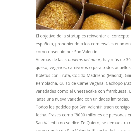
El objetivo de la startup es reinventar el concept
española, proponiendo a los comensales enamora
como obsequio por San Valentín.
Además de las
croquetas del amor
, hay más de 30
queso, veganos, carnívoros o para todos aquellos 
Boletus con Trufa, Cocido Madrileño (Madrid), Gam
Remolacha, Guiso de Carne Vegana, Cachopo (Astu
variedades como el Cheesecake con frambuesa, B
lanza una nueva variedad con unidades limitadas.
Todos los pedidos por San Valentín traen consigo u
fecha. Frases como “8000 millones de personas en
San Valentín no se dice Te Quiero, se demuestra r
como regalo de San Valentín. El costo de las cajas