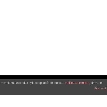
comunicación y
marca personal
Leer más
as mencionadas cookies y la aceptación de nuestra
política de cookies
, pinche el
plugin cook