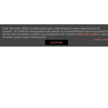
Este sitio web utiliza cookies para que usted tenga la mejor experiencia de
usuario. Si continúa navegando está dando su consentimiento para la aceptació
de las mencionadas cookies y la aceptación de nuestra
política de cookies
, pinc
el enlace para mayor información.
plugin cook
ACEPTAR
MGC&CO.
Especialistas en el mundo de la comunicación, el marketing y