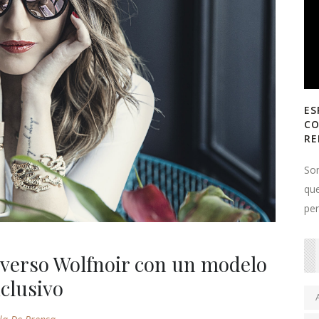
ES
CO
RE
So
que
per
iverso Wolfnoir con un modelo
clusivo