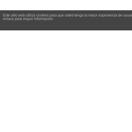
Este sitio web utiliza cookies para que usted tenga la mejor experiencia de us
© MGC&Co. All rights reserved. Cooked with love by
Dagoom
enlace para mayor información.