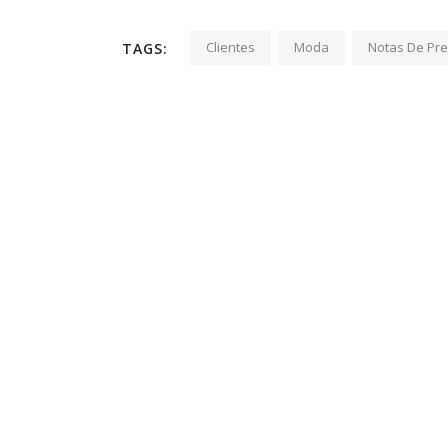
Clientes
Moda
Notas De Pr
TAGS:
MGC&CO.
PÁGINA
Inicio
Equipo
Servicios
Especialistas en el mundo de la
My PR Pla
comunicación, el marketing y las relaciones
Clientes
públicas y nos definimos como Estudio
Sala de pr
Boutique. ¿Por qué? Porque no somos una