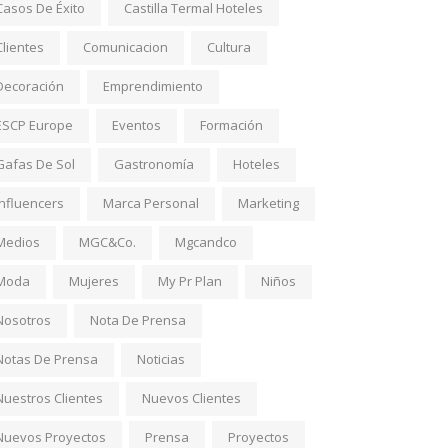
Casos De Éxito
Castilla Termal Hoteles
Clientes
Comunicacion
Cultura
Decoración
Emprendimiento
ESCP Europe
Eventos
Formación
Gafas De Sol
Gastronomía
Hoteles
Influencers
Marca Personal
Marketing
Medios
MGC&Co.
Mgcandco
Moda
Mujeres
My Pr Plan
Niños
Nosotros
Nota De Prensa
Notas De Prensa
Noticias
Nuestros Clientes
Nuevos Clientes
Nuevos Proyectos
Prensa
Proyectos