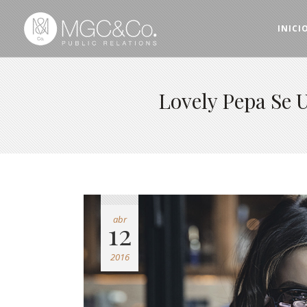
INICI
Lovely Pepa Se 
abr
12
2016