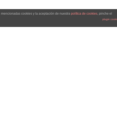
as mencionadas cookies y la aceptación de nuestra
política de cookies
, pinche el
plugin cook