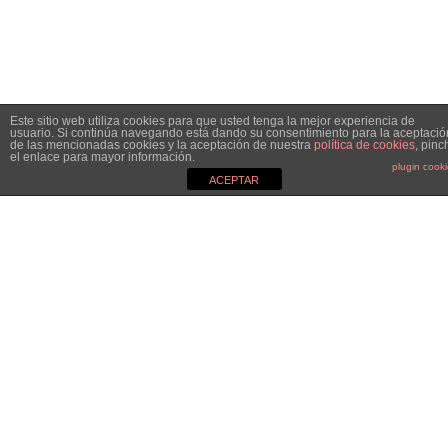
Este sitio web utiliza cookies para que usted tenga la mejor experiencia de
usuario. Si continúa navegando está dando su consentimiento para la aceptació
de las mencionadas cookies y la aceptación de nuestra
política de cookies
, pinc
el enlace para mayor información.
plugin cook
ACEPTAR
MGC&CO.
Especialistas en el mundo de la comunicación, el marketing y