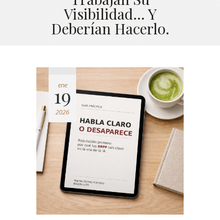
Visibilidad… Y
Deberían Hacerlo.
ene
19
2026