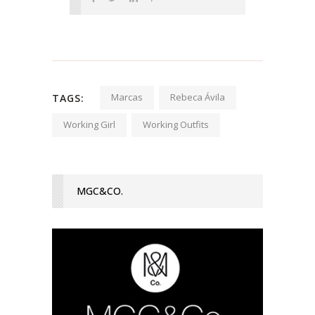
Marcas
Rebeca Ávila
TAGS:
Working Girl
Working Outfits
MGC&CO.