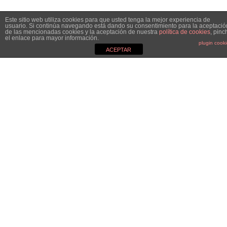
Este sitio web utiliza cookies para que usted tenga la mejor experiencia de
usuario. Si continúa navegando está dando su consentimiento para la aceptació
de las mencionadas cookies y la aceptación de nuestra
política de cookies
, pinc
el enlace para mayor información.
plugin cook
ACEPTAR
MGC&CO.
Especialistas en el mundo de la comunicación, el marketing y
las relaciones públicas y nos definimos como Estudio
Boutique. ¿Por qué? Porque no somos una agencia de
comunicación más, no seguimos esos convencionalismos.