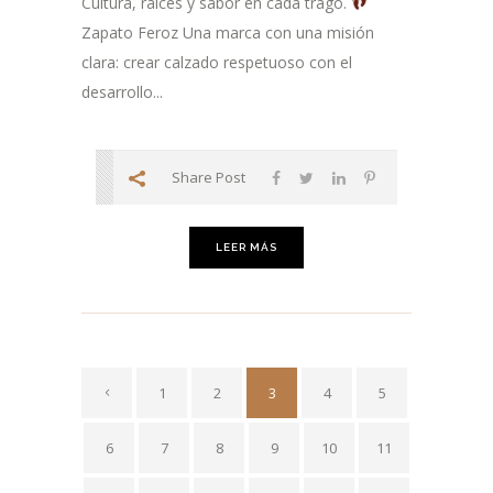
Cultura, raíces y sabor en cada trago.
Zapato Feroz Una marca con una misión
clara: crear calzado respetuoso con el
desarrollo...
Share Post
LEER MÁS
1
2
3
4
5
6
7
8
9
10
11