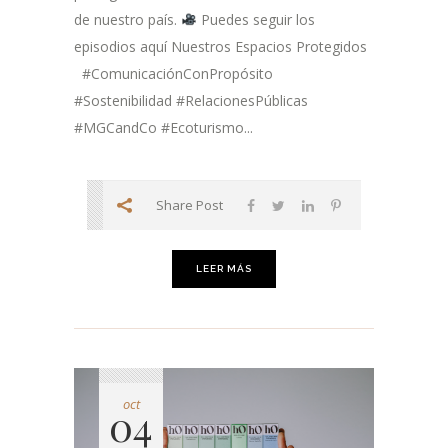
de nuestro país.
Puedes seguir los
episodios aquí Nuestros Espacios Protegidos
#ComunicaciónConPropósito
#Sostenibilidad #RelacionesPúblicas
#MGCandCo #Ecoturismo...
Share Post
LEER MÁS
oct
04