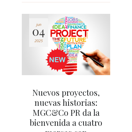
jun
04
2025
Nuevos proyectos,
nuevas historias:
MGC&Co PR da la
bienvenida a cuatro