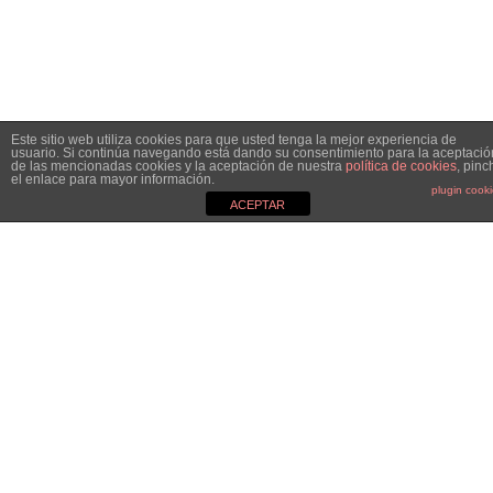
Este sitio web utiliza cookies para que usted tenga la mejor experiencia de
usuario. Si continúa navegando está dando su consentimiento para la aceptació
de las mencionadas cookies y la aceptación de nuestra
política de cookies
, pinc
el enlace para mayor información.
plugin cook
ACEPTAR
MGC&CO.